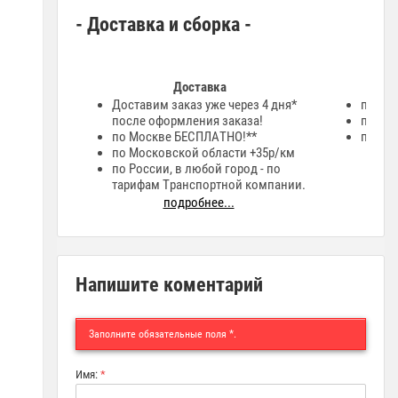
- Доставка и сборка -
Доставка
Доставим заказ уже через 4 дня*
при п
после оформления заказа!
по тер
по Москве БЕСПЛАТНО!**
по сче
по Московской области +35р/км
по России, в любой город - по
тарифам Транспортной компании.
подробнее...
Напишите коментарий
Заполните обязательные поля
*
.
Имя:
*