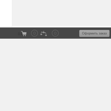
0
0
Оформить заказ
О нас
Доставка мебели
Подъем и сборка
ПРИГЛАСИТЬ ЗАМЕРЩИКА
Материалы и Цвета
Добавить комплектацию
Карта сайта
+7 (495) 662-47-09
pmmfabrika@yandex.ru
© 2018 - 2026