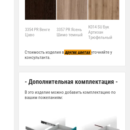
К014 SU Бук
3354 PR Венге
3357 PR Ясень
К020
Артизан
Цаво
Шимо темный
Ками
Трюфельный
Селе
Стоимость изделия в
других цветах
уточняйте у
консультанта.
- Дополнительная комплектация -
В это изделие можно добавить комплектацию по
вашим пожеланиям: