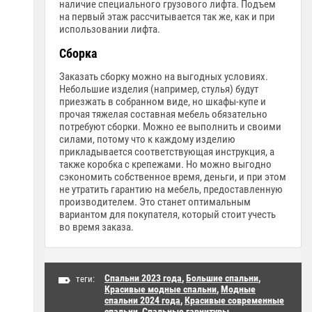
наличие специального грузового лифта. Подъем
на первый этаж рассчитывается так же, как и при
использовании лифта.
Сборка
Заказать сборку можно на выгодных условиях.
Небольшие изделия (например, стулья) будут
приезжать в собранном виде, но шкафы-купе и
прочая тяжелая составная мебель обязательно
потребуют сборки. Можно ее выполнить и своими
силами, потому что к каждому изделию
прикладывается соответствующая инструкция, а
также коробка с крепежами. Но можно выгодно
сэкономить собственное время, деньги, и при этом
не утратить гарантию на мебель, предоставленную
производителем. Это станет оптимальным
вариантом для покупателя, который стоит учесть
во время заказа.
Спальни 2023 года
,
Большие спальни
,
теги:
Красивые модные спальни
,
Модные
спальни 2024 года
,
Красивые современные
спальни
,
Спальные гарнитуры