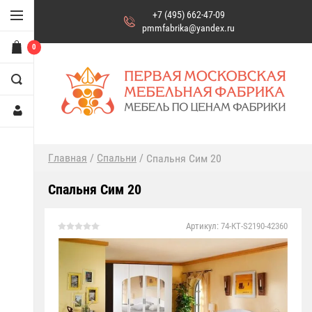
+7 (495) 662-47-09
pmmfabrika@yandex.ru
0
/
Главная
/
Спальни
Спальня Сим 20
Спальня Сим 20
Артикул:
74-КТ-S2190-42360