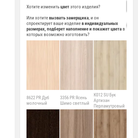
Хотите изменить
цвет
этого изделия?
Или хотите
вызвать замерщика
, и он
спроектирует ваше изделие
в индивидуальных
размерах, подберет наполнение и покажет цвета
в
которых возможно изготовить?
К012 SU Бук
8622 PR Дуб
3356 PR Ясень
Артизан
375 P
молочный
Шимо светлый
Перламутровый