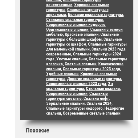
качественные
,
Хорошие спальные
гарнитуры
,
Спальные гарнитуры с
зеркалами
,
Большие спальные гарнитуры
,
Стильные спальные гарнитуры
,
Современные спальни недорого
,
Оригинальные спальни
,
Спальни с темной
мебелью
,
Красивые спальни
,
Спальные
гарнитуры с большим шкафом
,
Спальные
гарнитуры со шкафом
,
Спальные гарнитуры
для маленькой спальни
,
Спальни 2023 года
современные
,
Спальные гарнитуры 2024
года
,
Уютные спальни
,
Спальные гарнитуры
классика
,
Светлые спальни
,
Классические
спальни
,
Спальные гарнитуры 2023 года
,
Удобные спальни
,
Красивые спальные
гарнитуры
,
Дорогие спальные гарнитуры
,
Современные спальни 2023 года
,
2 х
спальные гарнитуры
,
Стильные спальни
,
Современные спальни
,
Спальные
гарнитуры светлые
,
Спальни лофт
,
Зеркальные спальни
,
Спальни 2024
,
Спальные гарнитуры недорого
,
Недорогие
спальни
,
Современные светлые спальни
Похожие