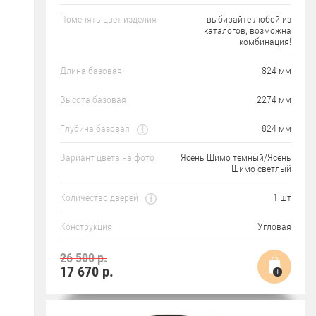
Поменять цвет изделия
выбирайте любой из
каталогов, возможна
комбинация!
Длина базовая
824 мм
Высота базовая
2274 мм
Глубина базовая
824 мм
Вариант цвета на фото
Ясень Шимо темный/Ясень
Шимо светлый
Количество дверей
1 шт
Конструкция
Угловая
26 500 р.
17 670
р.