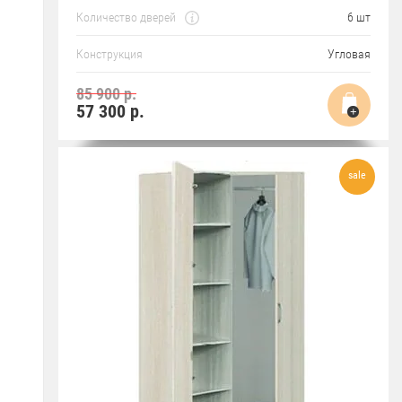
Количество дверей
6 шт
Конструкция
Угловая
85 900 р.
57 300
р.
sale