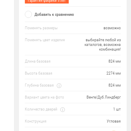
Гарантия фабрики 5 лет
Добавить к сравнению
Поменять размеры
возможно
Поменять цвет изделия
выбирайте любой из
каталогов, возможна
комбинация!
Длина базовая
824 мм
Высота базовая
2274 мм
Глубина базовая
824 мм
Вариант цвета на фото
Венге/Дуб Линдберг
Количество дверей
1 шт
Конструкция
Угловая