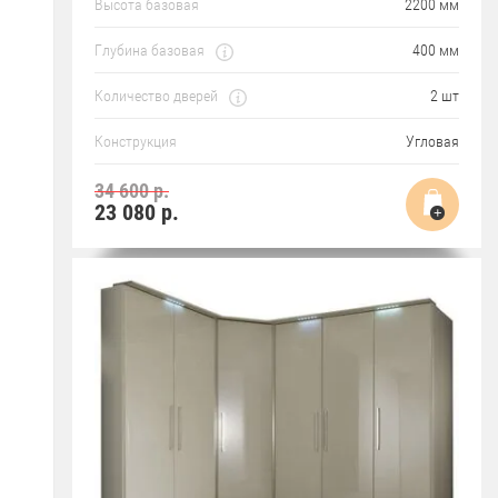
Высота базовая
2200 мм
Глубина базовая
400 мм
Количество дверей
2 шт
Конструкция
Угловая
34 600 р.
23 080
р.