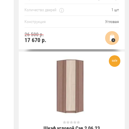
Количество дверей
1 шт
Конструкция
Угловая
26 500 р.
17 670
р.
sale
Шкаф угловой Сав 2 06.23