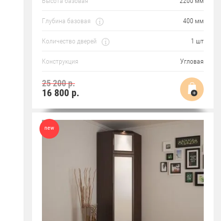
Высота базовая
2200 мм
Глубина базовая
400 мм
Количество дверей
1 шт
Конструкция
Угловая
25 200 р.
16 800
р.
new