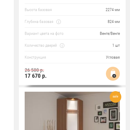
Высота базовая
2274 мм
Глубина базовая
824 мм
Вариант цвета на фото
Венге/Венге
Количество дверей
1 шт
Конструкция
Угловая
26 500 р.
17 670
р.
sale