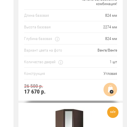
комбинация!
Длина базовая
824 мм
Высота базовая
2274 мм
Глубина базовая
824 мм
Вариант цвета на фото
Венге/Венге
Количество дверей
1 шт
Конструкция
Угловая
26 500 р.
17 670
р.
sale