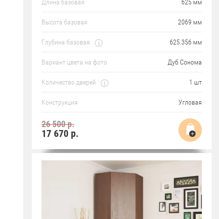
Длина базовая
625 мм
Высота базовая
2069 мм
Глубина базовая
625.356 мм
Вариант цвета на фото
Дуб Сонома
Количество дверей
1 шт
Конструкция
Угловая
26 500 р.
17 670
р.