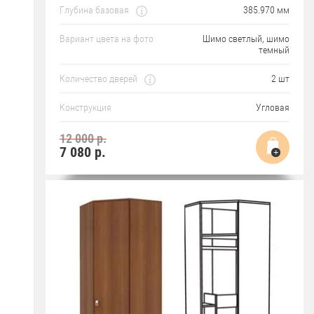
Глубина базовая
385.970 мм
Вариант цвета на фото
Шимо светлый, шимо
темный
Количество дверей
2 шт
Конструкция
Угловая
12 000 р.
7 080
р.