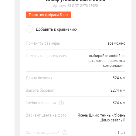
Артикул:
63-ОЛП-S273-13920
Гарантия фабрики 5 лет
Добавить к сравнению
Поменять размеры
возможно
Поменять цвет изделия
выбирайте любой из
каталогов, возможна
комбинация!
Длина базовая
824 мм
Высота базовая
2274 мм
Глубина базовая
824 мм
Вариант цвета на фото
Ясень Шимо темный/Ясень
Шимо светлый
Количество дверей
1 шт