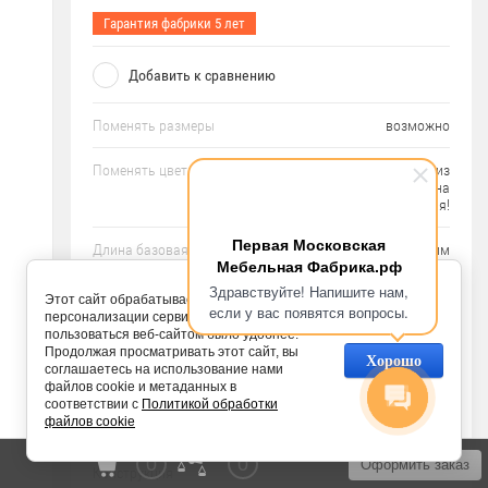
Гарантия фабрики 5 лет
Добавить к сравнению
Поменять размеры
возможно
Поменять цвет изделия
выбирайте любой из
каталогов, возможна
комбинация!
Первая Московская
Длина базовая
2026.1624 мм
Мебельная Фабрика.рф
Здравствуйте! Напишите нам,
Высота базовая
2278 мм
Этот сайт обрабатывает Cookies с целью
если у вас появятся вопросы.
персонализации сервисов и чтобы
пользоваться веб-сайтом было удобнее.
Глубина базовая
554 мм
Продолжая просматривать этот сайт, вы
Хорошо
соглашаетесь на использование нами
Вариант цвета на фото
Венге/Дуб Линдберг
файлов cookie и метаданных в
соответствии с
Политикой обработки
файлов cookie
Количество дверей
6 шт
0
0
Оформить заказ
Конструкция
Угловая