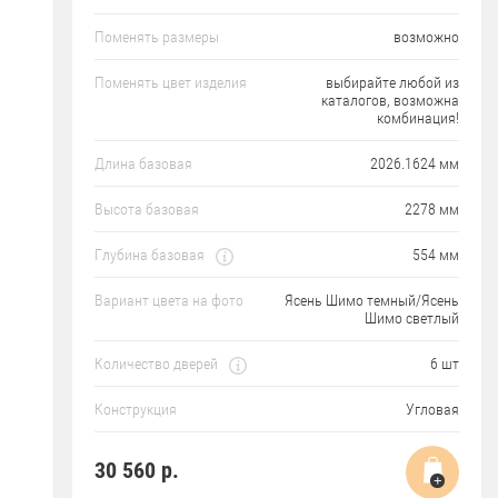
Поменять размеры
возможно
Поменять цвет изделия
выбирайте любой из
каталогов, возможна
комбинация!
Длина базовая
2026.1624 мм
Высота базовая
2278 мм
Глубина базовая
554 мм
Вариант цвета на фото
Ясень Шимо темный/Ясень
Шимо светлый
Количество дверей
6 шт
Конструкция
Угловая
30 560
р.