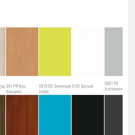
0881 PE
вуд
381 PR Бук
5519 BS Зеленый
0101 Белый
Аллюминий
бавария
лайм