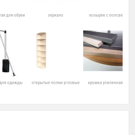
тая для обуви
зеркало
козырек с полсветкой
 для одежды
открытые полки угловые
кромка усиленная 2 мм