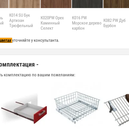
К014 SU Бук
нь
К020PW Орех
К016 PW
Артизан
К082 PW Дуб
ый
Каминный
Морское дерево
Трюфельный
Бурбон
Селект
карбон
цветах
уточняйте у консультанта.
омплектация -
ить комплектацию по вашим пожеланиям: