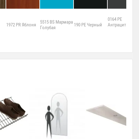
0164 PE
5515 BS Мармара
1972 PR Яблоня
190 PE Черный
Антрацит
Голубая