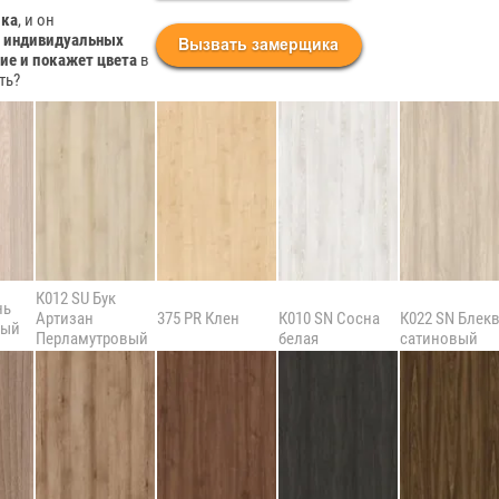
ика
, и он
в индивидуальных
ие и покажет цвета
в
ть?
К012 SU Бук
нь
Артизан
375 PR Клен
К010 SN Сосна
К022 SN Блек
лый
Перламутровый
белая
сатиновый