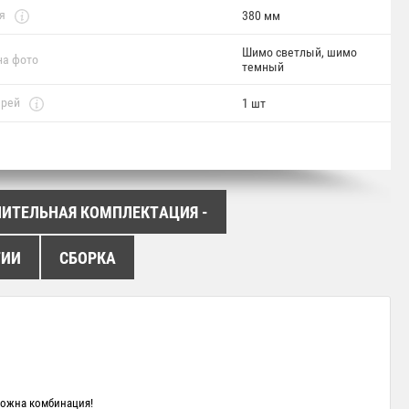
я
380 мм
Шимо светлый, шимо
на фото
темный
ерей
1 шт
НИТЕЛЬНАЯ КОМПЛЕКТАЦИЯ -
ТИИ
СБОРКА
можна комбинация!