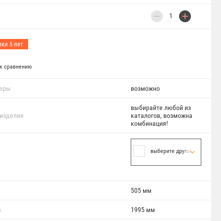
−
+
ки 5 лет
к сравнению
меры
возможно
выбирайте любой из
 изделия
каталогов, возможна
комбинация!
выберите другой цвет
505 мм
я
1995 мм