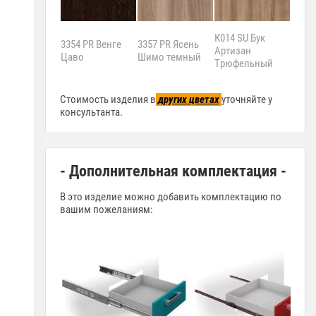
К014 SU Бук
3354 PR Венге
3357 PR Ясень
К020
Артизан
Цаво
Шимо темный
Ками
Трюфельный
Селе
Стоимость изделия в
других цветах
уточняйте у
консультанта.
- Дополнительная комплектация -
В это изделие можно добавить комплектацию по
вашим пожеланиям: