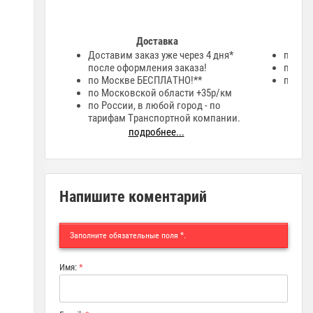
Доставка
Доставим заказ уже через 4 дня*
при п
после оформления заказа!
по тер
по Москве БЕСПЛАТНО!**
по сче
по Московской области +35р/км
по России, в любой город - по
тарифам Транспортной компании.
подробнее...
Напишите коментарий
Заполните обязательные поля
*
.
Имя:
*