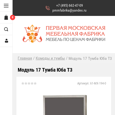
+7 (495) 662-47-09
pmmfabrika@yandex.ru
0
/
Главная
/
Комоды и тумбы
Модуль 17 Тумба Юба Т3
Модуль 17 Тумба Юба Т3
Артикул:
61-MX-194-0