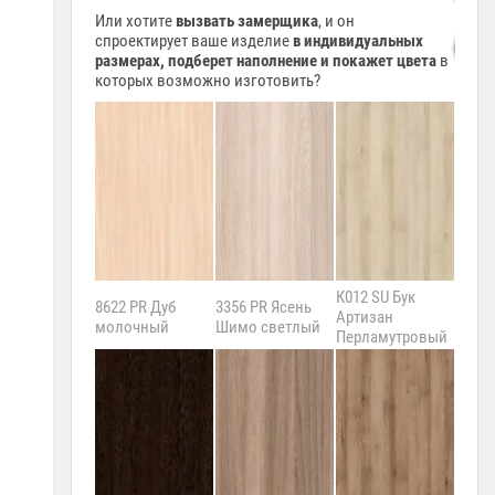
Или хотите
вызвать замерщика
, и он
спроектирует ваше изделие
в индивидуальных
размерах, подберет наполнение и покажет цвета
в
которых возможно изготовить?
К012 SU Бук
8622 PR Дуб
3356 PR Ясень
Артизан
375 P
молочный
Шимо светлый
Перламутровый