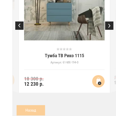
Тумба ТВ Рико 1115
Артикул:
61-MX-194-0
2
18 300 р.
1
12 230
р.
Назад