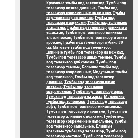
Красивые тумбы под телевизор
,
Тумбы под
телевизор низкие длинные
,
Тумбы под
телевизор современные на ножках
,
Тумбы
под телевизор на ножках
,
Тумбы под
телевизор с ящиками
,
Тумбы под телевизор
в спальню
,
Тумбы под телевизор длинные с
ящиками
,
Тумбы под телевизор длинные
классические
,
Тумбы под телевизор в стиле
прованс
,
Тумбы под телевизор глубина 30
см
,
Матовые тумбы под телевизор
,
Длинные тумбы под телевизор на ножках
,
Тумбы под телевизор шимо темные
,
Тумбы
под телевизор дуб сонома
,
Тумбы под
телевизор темные
,
Большие тумбы под
телевизор современные
,
Модульные тумбы
под телевизор
,
Тумбы под телевизор
длинные
,
Тумбы под телевизор шимо
светлые
,
Тумбы под телевизор
современные
,
Тумбы под телевизор орех
,
Тумбы под телевизор на заказ
,
Маленькие
тумбы под телевизор
,
Тумбы под телевизор
лофт
,
Тумбы под телевизор минимализм
,
Тумбы под телевизор с полками
,
Тумбы под
телевизор длинные с полками
,
Тумбы под
телевизор современные напольные
,
Тумбы
под телевизор напольные
,
Длинные
красивые тумбы под телевизор
,
Тумбы под
телевизор светлые
,
Тумбы под телевизор