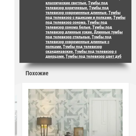
классические светлые
,
Тумбы под
телевизор коричневые
,
Тумбы под
телевизор современные длинные
,
Тумбы
под телевизор с ящиками и полками
,
Тумбы
под телевизор сонома
,
Тумбы под
телевизор сонома белые
,
Тумбы под
телевизор длинные узкие
,
Длинные тумбы
под телевизор стильные
,
Тумбы под
телевизор современные длинные с
полками
,
Тумбы под телевизор
скандинавские
,
Тумбы под телевизор с
дверцами
,
Тумбы под телевизор цвет дуб
Похожие