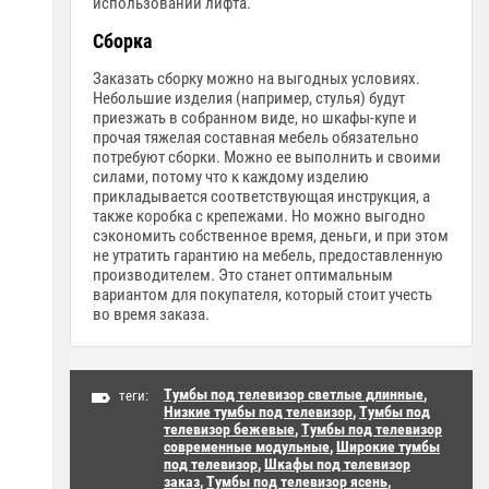
использовании лифта.
Сборка
Заказать сборку можно на выгодных условиях.
Небольшие изделия (например, стулья) будут
приезжать в собранном виде, но шкафы-купе и
прочая тяжелая составная мебель обязательно
потребуют сборки. Можно ее выполнить и своими
силами, потому что к каждому изделию
прикладывается соответствующая инструкция, а
также коробка с крепежами. Но можно выгодно
сэкономить собственное время, деньги, и при этом
не утратить гарантию на мебель, предоставленную
производителем. Это станет оптимальным
вариантом для покупателя, который стоит учесть
во время заказа.
Тумбы под телевизор светлые длинные
,
теги:
Низкие тумбы под телевизор
,
Тумбы под
телевизор бежевые
,
Тумбы под телевизор
современные модульные
,
Широкие тумбы
под телевизор
,
Шкафы под телевизор
заказ
,
Тумбы под телевизор ясень
,